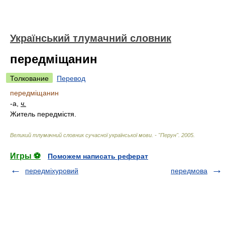
Український тлумачний словник
передміщанин
Толкование
Перевод
передміщанин
-а,
ч.
Житель передмістя.
Великий тлумачний словник сучасної української мови. - "Перун"
.
2005
.
Игры ⚽
Поможем написать реферат
передміхуровий
передмова