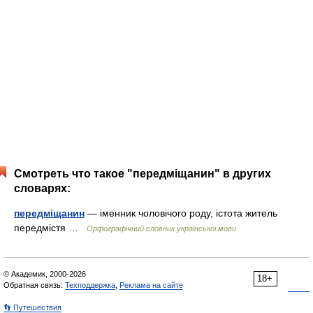
Смотреть что такое "передміщанин" в других
словарях:
передміщанин
— іменник чоловічого роду, істота житель
передмістя …
Орфографічний словник української мови
© Академик, 2000-2026
18+
Обратная связь:
Техподдержка
,
Реклама на сайте
👣 Путешествия